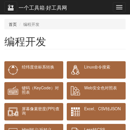
一个工具箱·好工具网
首页
编程开发
编程开发
经纬度坐标系转换
Linux命令搜索
键码（KeyCode）对
Web安全色对照表
照表
屏幕像素密度(PPI)查
Excel、CSV转JSON
询
Html转义/反转义
Less转CSS