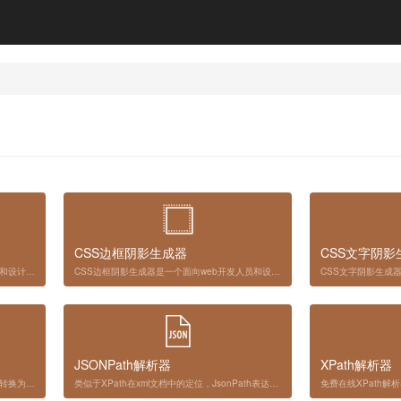
CSS边框阴影生成器
CSS文字阴影
CSS圆角矩形生成器是一款面向网页开发者和设计师的CSS代码生成工具，旨在通过纯CSS实现自定义圆角效果。该工具简化了生成圆角矩形的过程，无需借助图像或复杂的JavaScript，同时提供了一个直观的界面，可根据您的需求定制CSS圆角样式。
CSS边框阴影生成器是一个面向web开发人员和设计师的在线CSS代码生成工具，简化了创建CSS边框阴影效果的过程。它提供了一个图形界面来自定义边框阴影属性，并允许您直观地调整阴影设置，生成相应的CSS代码。
JSONPath解析器
XPath解析器
在线JSON转HTML表格工具，将JSON数据转换为HTML表格（Table）格式，支持通过URL加载远程JSON数据。
类似于XPath在xml文档中的定位，JsonPath表达式通常是用来路径检索或设置Json的。JsonPath是一种简单的方法来提取给定JSON文档的部分内容。 JsonPath有许多编程语言，如Javascript，Python和PHP，Java。JsonPath提供的json解析非常强大，它提供了类似正则表达式的语法，基本上可以满足所有你想要获得的json内容。