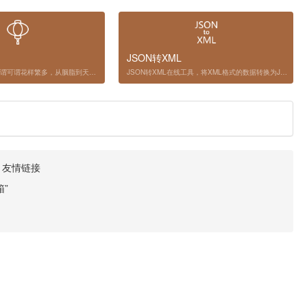
JSON转XML
中国古人对色彩的称谓可谓花样繁多，从胭脂到天青，从粉红到黛绿，每一个颜色名称都凝结着古人的智慧以及对生活，对大自然的热爱。 古代的文人士大夫生活，吟诗，作画，品茶，饮酒，下棋，总喜弄风雅。就连颜色的称谓都很有意境。我们常常可以在书中看到什么黛色，什么天际已是鱼肚白，什么妃色，丹色，什么开到荼靡，荼白。但是你知道它们具体的颜色吗？
JSON转XML在线工具，将XML格式的数据转换为JSON格式，支持通过URL加载远程JSON数据。
·
友情链接
”