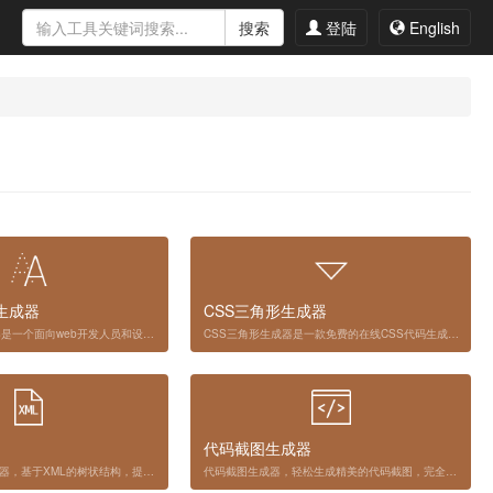
搜索
登陆
English
生成器
CSS三角形生成器
CSS文字阴影生成器是一个面向web开发人员和设计师的在线CSS代码生成工具，简化了创建CSS文本阴影效果的过程。它提供了一个图形界面来自定义CSS文本阴影属性，并允许您直观地调整阴影设置，立即生成相应的CSS代码。
CSS三角形生成器是一款免费的在线CSS代码生成工具，旨在帮助Web开发人员和设计师使用纯CSS创建自定义三角形。它简化了生成三角形的流程，无需借助图像或复杂的JavaScript，并提供了一个直观的界面，可根据您的需求定制CSS三角形。
代码截图生成器
免费在线XPath解析器，基于XML的树状结构，提供在数据结构树中找寻节点的能力
代码截图生成器，轻松生成精美的代码截图，完全在线生成，无需 PS 设计软件，傻瓜式编辑功能，也能把枯燥冷冰冰的代码瞬间变成好看有趣的屏幕截图，随时分享到你的微博、朋友圈等等社交软件，这款代码截图生成器，非常值得你使用。