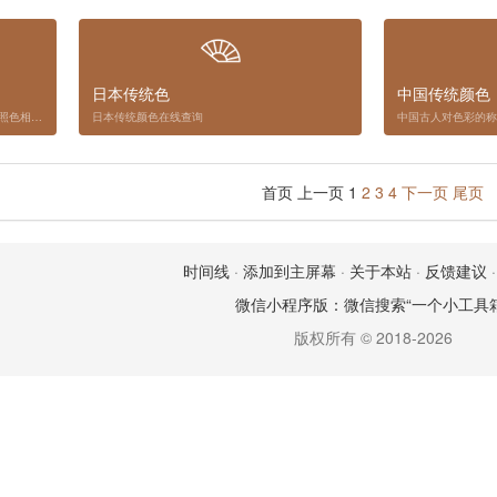
日本传统色
中国传统颜色
在线调色板将网页设计中常见的色彩搭配按照色相的顺序归类，搭配起来就会得到千变万化的感觉。
日本传统颜色在线查询
首页
上一页
1
2
3
4
下一页
尾页
时间线
·
添加到主屏幕
·
关于本站
·
反馈建议
微信小程序版：微信搜索“一个小工具箱
版权所有 © 2018-2026