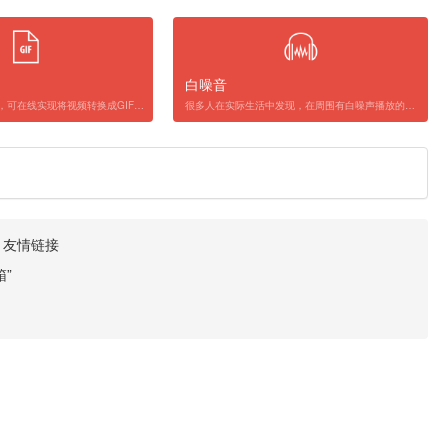
白噪音
视频转GIF在线工具，可在线实现将视频转换成GIF，针对不同格式的视频文件，都可实现一键将视频转换成GIF动图；支持mp4、mpeg、mkv、mov、flv、aiv等视频格式。
很多人在实际生活中发现，在周围有白噪声播放的情况下，容易获得放松、专注的体验，因此将白噪声用作自己的工作、睡眠的背景乐，以提高工作效率、改善睡眠质量。如果你也喜爱白噪声，这个白噪音在线工具会丰富你的工作或睡眠的播放列表。
·
友情链接
”