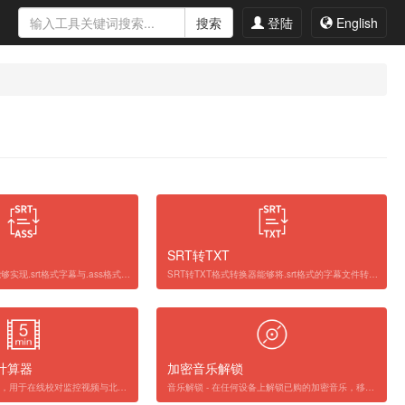
搜索
登陆
English
SRT转TXT
SRT转ASS转换器能够实现.srt格式字幕与.ass格式字幕文件之间的无缝转换。您只需选择一个.srt或.ass格式的文件，转换器便会自动将其转换为另一种格式。
SRT转TXT格式转换器能够将.srt格式的字幕文件转换为纯文本(.txt)格式的文件。只需将SRT字幕内容粘贴到文本框中或选取一个SRT文件，它便会自动从字幕中提取出文本内容。之后，您可以复制文本或将其下载为.txt文件以供进一步使用。
计算器
加密音乐解锁
监控视频时差计算器，用于在线校对监控视频与北京时间的时差。当监控视频的时间不准时，本工具可以根据北京时间或监控视频画面显示时间中的其中一个计算出另一个时间。
音乐解锁 - 在任何设备上解锁已购的加密音乐，移除已购音乐的加密保护。