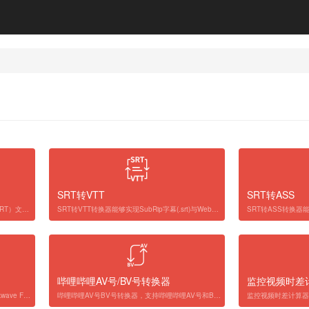
SRT转VTT
SRT转ASS
SRT字幕编辑器是一款用于SubRip字幕（SRT）文件的在线字幕编辑工具。它允许您批量调整字幕的播放速度和时序偏移，同时还提供了单独调整每个字幕片段的顺序、时间码和文本的功能。它还可以将多个SRT字幕文件合并为一个，您只需逐个选择SRT字幕文件即可。
SRT转VTT转换器能够实现SubRip字幕(.srt)与Web视频文本轨道(WebVTT)(.vtt)字幕文件格式之间的无缝转换。只需选择一个.srt格式或.vtt格式的字幕文件，转换器便会自动将其转换为另一种格式。
哔哩哔哩AV号/BV号转换器
监控视频时差
SWF播放器是一款免费的在线SWF（Shockwave Flash）格式文件播放器。它能够快速打开SWF文件，读取文件头中的元数据标签，自动调整窗口大小以适应SWF内容并显示，非常适合在线播放.swf格式的视频和小游戏。
哔哩哔哩AV号BV号转换器，支持哔哩哔哩AV号和BV号相互转换的小工具，帮你找回视频丢失的AV号。