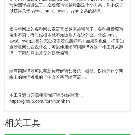
写词翻译器诞生了。通过缩写词翻译器这个小工具，你不仅可
以获得关于 yyds、nmsl、awsl、yygq之类的翻译。
近两年网上的各种网友发言真是越来越精简了，各种拼音缩写
层出不穷，有时候根本就不知道别人在说什么，什么nmsl、
awsl、yygq之类的完全摸不着头脑好吗！如果你也像一样不知
道沙雕网友在说什么，可以使用缩写词翻译器这个小工具来翻
译一下那些网上常见的拼音简写。
缩写词翻译器可以帮助你理解诸如微信、微博、B 站等社交网
络上的晦涩难懂的「中文首字母缩写语」。
本工具源自开源项目“能不能好好说话”：
https://github.com/itorr/nbnhhsh
相关工具