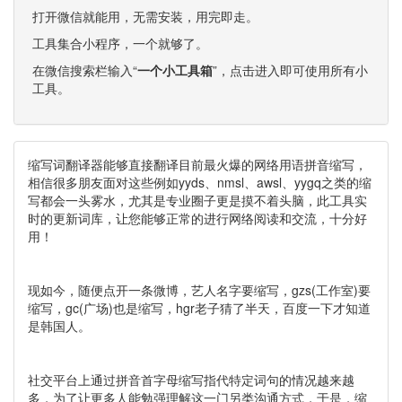
打开微信就能用，无需安装，用完即走。
工具集合小程序，一个就够了。
在微信搜索栏输入“
一个小工具箱
”，点击进入即可使用所有小
工具。
缩写词翻译器能够直接翻译目前最火爆的网络用语拼音缩写，
相信很多朋友面对这些例如yyds、nmsl、awsl、yygq之类的缩
写都会一头雾水，尤其是专业圈子更是摸不着头脑，此工具实
时的更新词库，让您能够正常的进行网络阅读和交流，十分好
用！
现如今，随便点开一条微博，艺人名字要缩写，gzs(工作室)要
缩写，gc(广场)也是缩写，hgr老子猜了半天，百度一下才知道
是韩国人。
社交平台上通过拼音首字母缩写指代特定词句的情况越来越
多，为了让更多人能勉强理解这一门另类沟通方式，于是，缩