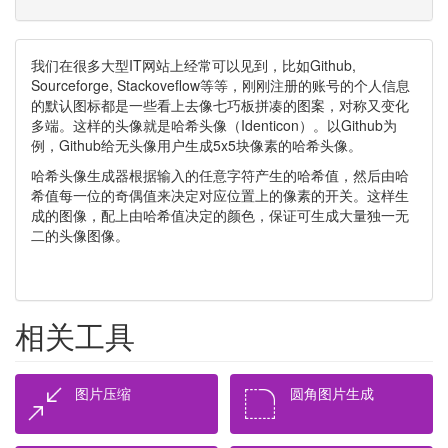
我们在很多大型IT网站上经常可以见到，比如Github,
Sourceforge, Stackoveflow等等，刚刚注册的账号的个人信息
的默认图标都是一些看上去像七巧板拼凑的图案，对称又变化
多端。这样的头像就是
哈希头像（Identicon）。
以Github为
例，Github给无头像用户生成5x5块像素的哈希头像。
哈希头像生成器根据输入的任意字符产生的哈希值，然后由哈
希值每一位的奇偶值来决定对应位置上的像素的开关。这样生
成的图像，配上由哈希值决定的颜色，保证可生成大量独一无
二的
头像
图像。
相关工具
图片压缩
圆角图片生成