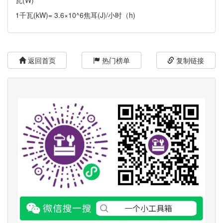
瓦(W)
1千瓦(kW)= 3.6×10^6焦耳(J)/小时（h)
返回首页
热门榜单
复制链接