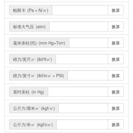
帕斯卡
(Pa = N/㎡)
换算
标准大气压
(atm)
换算
毫米汞柱(托)
(mm Hg=Torr)
换算
磅力/英尺㎡
(lbf/ft㎡)
换算
磅力/英寸㎡
(lbf/in㎡ = PSI)
换算
英吋汞柱
(in Hg)
换算
公斤力/厘米㎡
(kgf/㎡)
换算
公斤力/米㎡
(kgf/c㎡)
换算