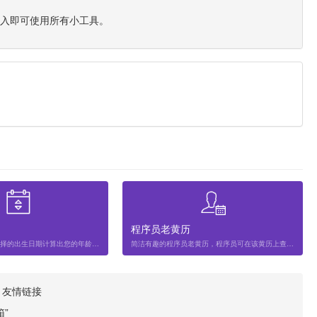
进入即可使用所有小工具。
程序员老黄历
年龄计算器，根据选择的出生日期计算出您的年龄，星座和属相等信息。
简洁有趣的程序员老黄历，程序员可在该黄历上查询当前日期及黄历宜忌等内容，老黄历的内容针对程序员定制。感兴趣的朋友可以来看看。
·
友情链接
”