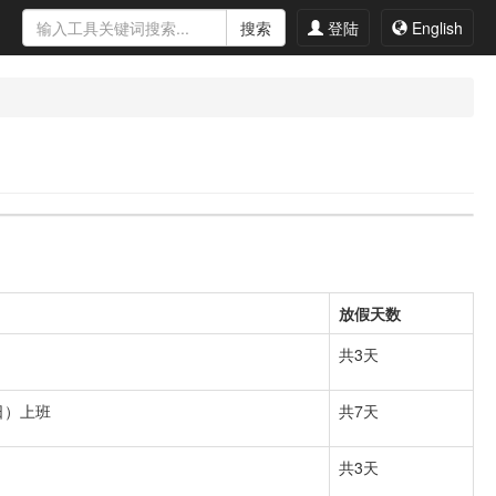
搜索
登陆
English
放假天数
共3天
日）上班
共7天
共3天