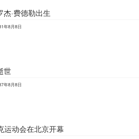
罗杰·费德勒出生
81年8月8日
逝世
87年8月8日
匹克运动会在北京开幕