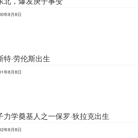
东北，爆发庚子事变
00年8月8日
斯特·劳伦斯出生
01年8月8日
子力学奠基人之一保罗·狄拉克出生
02年8月8日