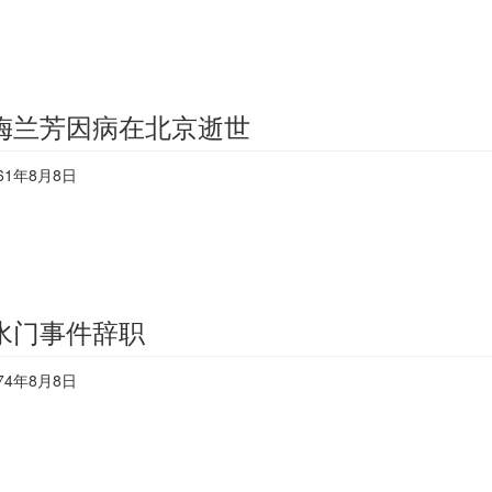
梅兰芳因病在北京逝世
61年8月8日
水门事件辞职
74年8月8日