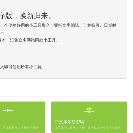
程序版，换新归来。
造一个便捷好用的小工具集合，囊括文字编辑、计算换算、日期时
具。
0版本，汇集众多网站同款小工具。
进入即可使用所有小工具。
中文摩尔斯密码
在线摩尔斯密码工具，可实现将英文字母数字等转换成摩尔斯密码以及将摩尔斯密码转换成英文与数字的功能。
本工具可以将英文字母、数字和标点符号字符以及支持UNICODE字符包含中文中文汉字等字符加密转换成摩尔斯电码，同时可以将摩尔斯密码解密转换成可识别字符。