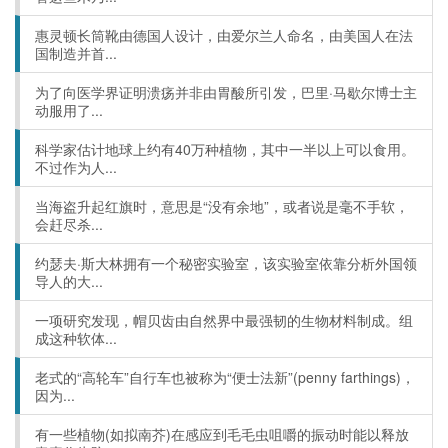
惠灵顿长筒靴由德国人设计，由爱尔兰人命名，由美国人在法
国制造并首...
为了向医学界证明溃疡并非由胃酸所引发，巴里·马歇尔博士主
动服用了...
科学家估计地球上约有40万种植物，其中一半以上可以食用。
不过作为人...
当海盗升起红旗时，意思是“没有余地”，或者说是毫不手软，
会赶尽杀...
约瑟夫·斯大林拥有一个秘密实验室，该实验室依靠分析外国领
导人的大...
一项研究发现，帽贝齿由自然界中最强韧的生物材料制成。组
成这种软体...
老式的“高轮车”自行车也被称为“便士法新”(penny farthings)，
因为...
有一些植物(如拟南芥)在感应到毛毛虫咀嚼的振动时能以释放