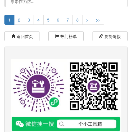
毒素作为防...
1
2
3
4
5
6
7
8
>
>>
返回首页
热门榜单
复制链接