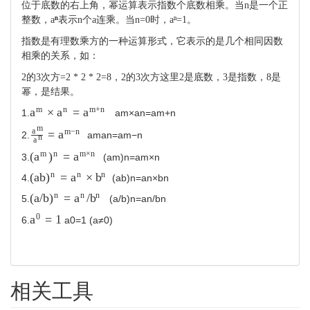
位于底数的右上角，幂运算表示指数个底数相乘。当n是一个正
整数，a
ⁿ
表示n个a连乘。当n=0时，aⁿ=1。
指数是有理数乘方的一种运算形式，它表示的是几个相同因数
相乘的关系，如：
2的3次方=2 * 2 * 2=8，2的3次方这里2是底数，3是指数，8是
幂，是结果。
m
n
m
+
n
×
=
a
a
a
1.
a
m
×
a
n
=
a
m
+
n
m
a
m
−
n
=
a
2.
a
m
a
n
=
a
m
−
n
n
a
m
n
m
×
n
(
=
a
)
a
3.
(
a
m
)
n
=
a
m
×
n
n
n
n
(
a
b
=
×
)
a
b
4.
(
a
b
)
n
=
a
n
×
b
n
n
n
n
(
a
/
b
=
/
)
a
b
5.
(
a
/
b
)
n
=
a
n
/
b
n
0
=
1
a
6.
a
0
=
1
(a≠0)
相关工具