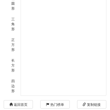
圆
形
三
角
形
正
方
形
长
方
形
四
边
形
返回首页
热门榜单
复制链接