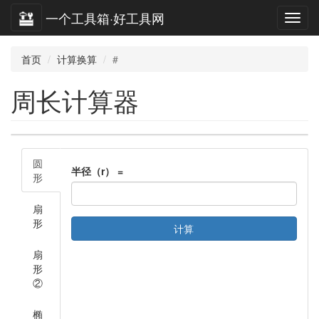
一个工具箱·好工具网
首页
计算换算
#
周长计算器
圆
半径（r） =
形
扇
形
计算
扇
形
②
椭