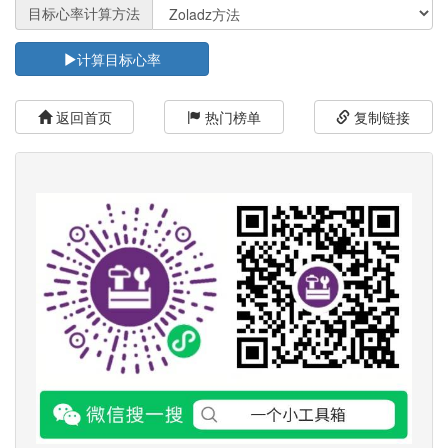
目标心率计算方法
计算目标心率
返回首页
热门榜单
复制链接